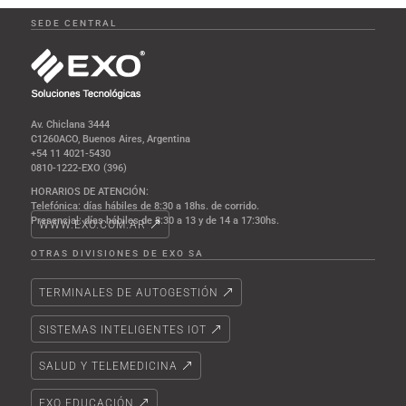
SEDE CENTRAL
Av. Chiclana 3444
C1260ACO, Buenos Aires, Argentina
+54 11 4021-5430
0810-1222-EXO (396)
HORARIOS DE ATENCIÓN:
Telefónica: días hábiles de 8:30 a 18hs. de corrido.
Presencial: días hábiles de 8:30 a 13 y de 14 a 17:30hs.
WWW.EXO.COM.AR
OTRAS DIVISIONES DE EXO SA
TERMINALES DE AUTOGESTIÓN
SISTEMAS INTELIGENTES IOT
SALUD Y TELEMEDICINA
EXO EDUCACIÓN