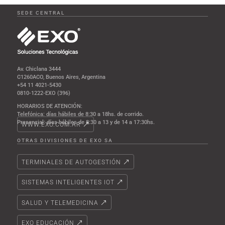
SEDE CENTRAL
Av. Chiclana 3444
C1260ACO, Buenos Aires, Argentina
+54 11 4021-5430
0810-1222-EXO (396)
HORARIOS DE ATENCIÓN:
Telefónica: días hábiles de 8:30 a 18hs. de corrido.
Presencial: días hábiles de 8:30 a 13 y de 14 a 17:30hs.
WWW.EXO.COM.AR
OTRAS DIVISIONES DE EXO SA
TERMINALES DE AUTOGESTIÓN
SISTEMAS INTELIGENTES IOT
SALUD Y TELEMEDICINA
EXO EDUCACIÓN