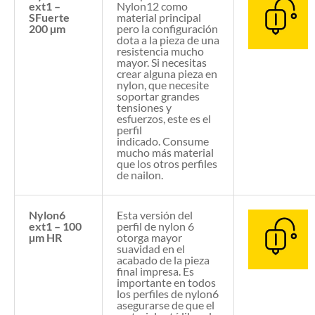
ext1 –
Nylon12 como
SFuerte
material principal
200 µm
pero la configuración
dota a la pieza de una
resistencia mucho
mayor. Si necesitas
crear alguna pieza en
nylon, que necesite
soportar grandes
tensiones y
esfuerzos, este es el
perfil
indicado. Consume
mucho más material
que los otros perfiles
de nailon.
Nylon6
Esta versión del
ext1 – 100
perfil de nylon 6
µm HR
otorga mayor
suavidad en el
acabado de la pieza
final impresa. Es
importante en todos
los perfiles de nylon6
asegurarse de que el