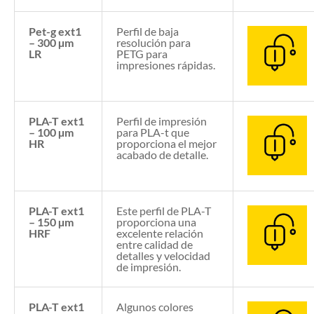
Pet-g ext1
Perfil de baja
– 300 µm
resolución para
LR
PETG para
impresiones rápidas.
PLA-T ext1
Perfil de impresión
– 100 µm
para PLA-t que
HR
proporciona el mejor
acabado de detalle.
PLA-T ext1
Este perfil de PLA-T
– 150 µm
proporciona una
HRF
excelente relación
entre calidad de
detalles y velocidad
de impresión.
PLA-T ext1
Algunos colores