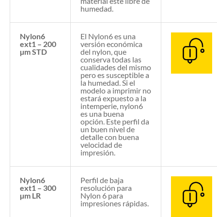
material esté libre de
humedad.
Nylon6
El Nylon6 es una
ext1 – 200
versión económica
µm STD
del nylon, que
conserva todas las
cualidades del mismo
pero es susceptible a
la humedad. Si el
modelo a imprimir no
estará expuesto a la
intemperie, nylon6
es una buena
opción. Este perfil da
un buen nivel de
detalle con buena
velocidad de
impresión.
Nylon6
Perfil de baja
ext1 – 300
resolución para
µm LR
Nylon 6 para
impresiones rápidas.