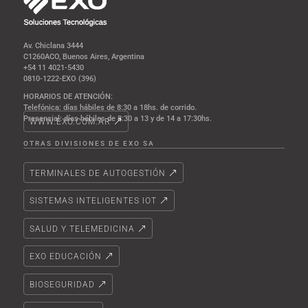
Av. Chiclana 3444
C1260ACO, Buenos Aires, Argentina
+54 11 4021-5430
0810-1222-EXO (396)
HORARIOS DE ATENCIÓN:
Telefónica: días hábiles de 8:30 a 18hs. de corrido.
Presencial: días hábiles de 8:30 a 13 y de 14 a 17:30hs.
WWW.EXO.COM.AR
OTRAS DIVISIONES DE EXO SA
TERMINALES DE AUTOGESTIÓN
SISTEMAS INTELIGENTES IOT
SALUD Y TELEMEDICINA
EXO EDUCACIÓN
BIOSEGURIDAD